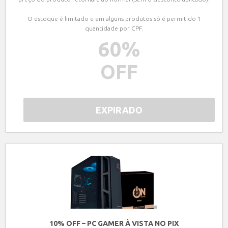
O estoque é limitado e em alguns produtos só é permitido 1
quantidade por CPF.
60
%
OFF
EXPIRADO
10% OFF – PC GAMER À VISTA NO PIX