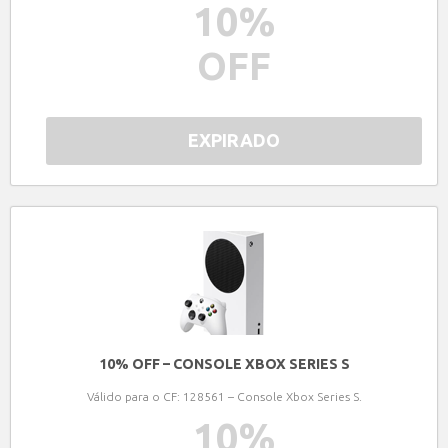
10
%
OFF
EXPIRADO
10% OFF – CONSOLE XBOX SERIES S
Válido para o CF: 128561 – Console Xbox Series S.
10
%