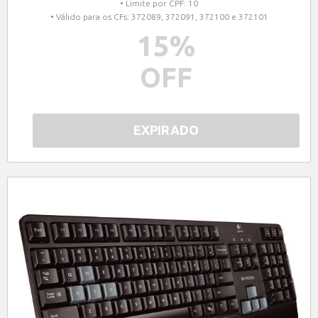
• Limite por CPF: 10
• Válido para os CFs: 372089, 372091, 372100 e 372101
15
%
OFF
EXPIRADO