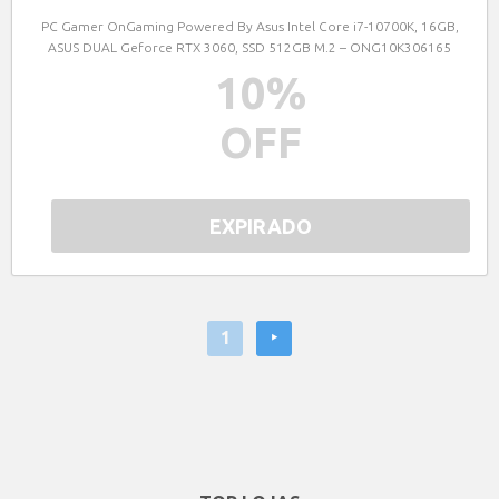
PC Gamer OnGaming Powered By Asus Intel Core i7-10700K, 16GB,
ASUS DUAL Geforce RTX 3060, SSD 512GB M.2 – ONG10K306165
10
%
OFF
EXPIRADO
1
‣