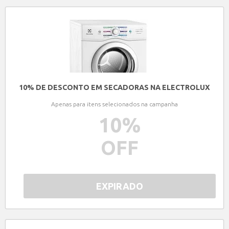
10% DE DESCONTO EM SECADORAS NA ELECTROLUX
Apenas para itens selecionados na campanha
10
%
OFF
EXPIRADO