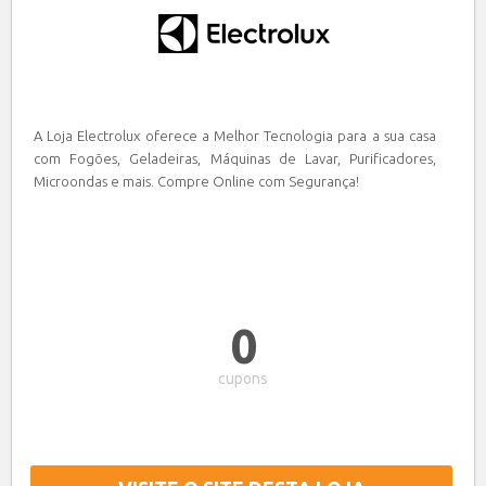
A Loja Electrolux oferece a Melhor Tecnologia para a sua casa
com Fogões, Geladeiras, Máquinas de Lavar, Purificadores,
Microondas e mais. Compre Online com Segurança!
0
cupons