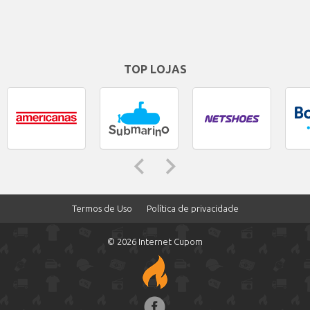
TOP LOJAS
Termos de Uso
Política de privacidade
© 2026 Internet Cupom