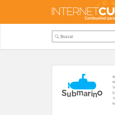
A
M
T
D
1
N