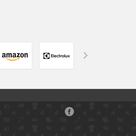
Face
boo