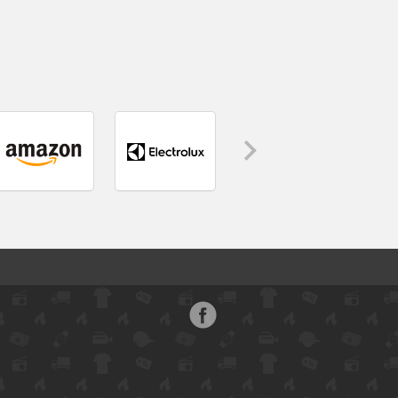
Face
boo
k