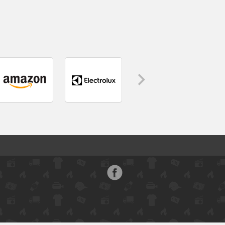
Face
boo
k