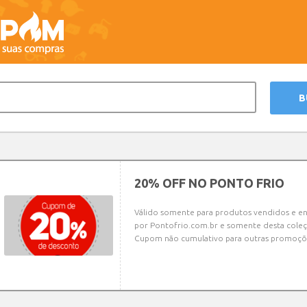
20% OFF NO PONTO FRIO
Válido somente para produtos vendidos e e
por Pontofrio.com.br e somente desta coleç
Cupom não cumulativo para outras promoçõ