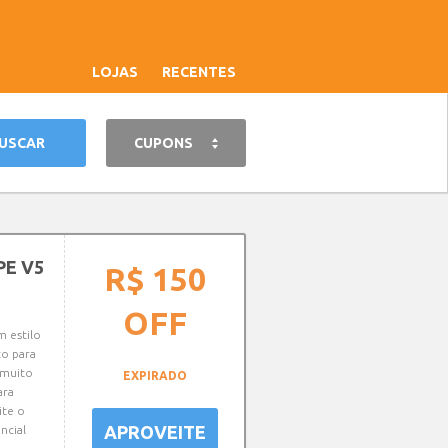
LOJAS
RECENTES
CUPONS
PE V5
R$ 150
OFF
 estilo
to para
 muito
EXPIRADO
ara
ite o
APROVEITE
ncial