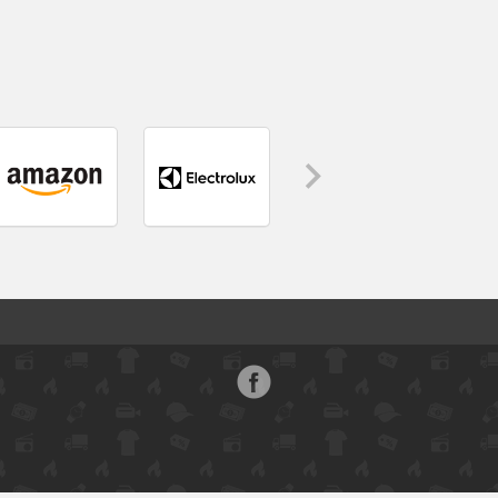
Face
boo
k