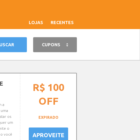
LOJAS
RECENTES
CUPONS
E
R$ 100
OFF
m a
m uma
star os
EXPIRADO
 quer um
eite o
APROVEITE
mo você