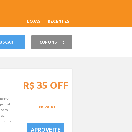
LOJAS
RECENTES
CUPONS
R$ 35
OFF
cinema
ortátil
EXPIRADO
 para
ões.
ar seus
r.
APROVEITE