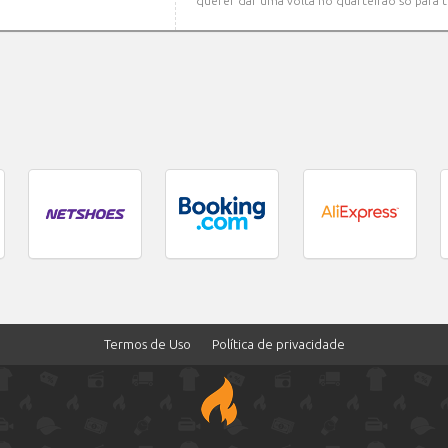
querer dar uma volta no quarteirão só para t
Termos de Uso
Política de privacidade