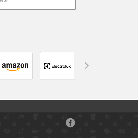
estar!
Face