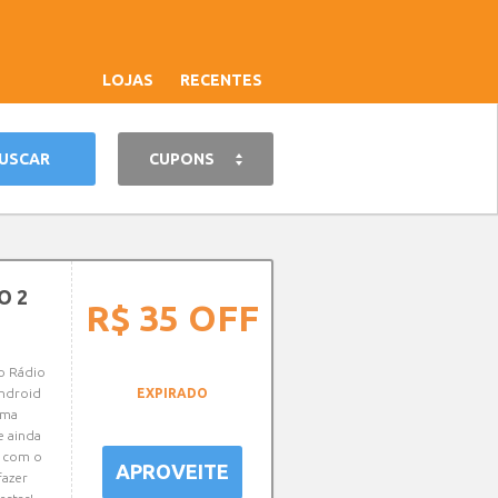
LOJAS
RECENTES
CUPONS
O 2
R$ 35
OFF
o Rádio
ndroid
EXPIRADO
uma
e ainda
a com o
APROVEITE
fazer