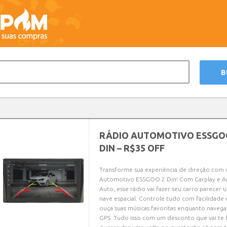
RÁDIO AUTOMOTIVO ESSGO
DIN – R$35 OFF
Transforme sua experiência de direção com 
Automotivo ESSGOO 2 Din! Com Carplay e A
Auto, esse rádio vai fazer seu carro parecer 
nave espacial. Controle tudo com facilidade 
ouça suas músicas favoritas enquanto naveg
GPS. Tudo isso com um desconto que vai te 